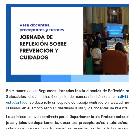
En el marco de las
Segundas Jornadas Institucionales de Reflexión s
Saludables
, el
día martes 9 de junio, de manera simultánea a las
activi
estudiantado
, se desarrolló un espacio de trabajo
centrado en la salud men
cuidados en el ámbito
escolar, destinado a las y los docentes de nuestra
La actividad estuvo coordinada por el
Departamento de Profesionales 
jefas y jefes de departamento, docentes, preceptoras/es y tutoras/es
,
criterios de intervención y fortalecer las herramientas de cuidado y acom