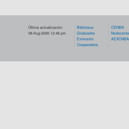
Última actualización:
Biblioteca
CENBA
08-Aug-2026 12:46 pm
Graduados
Nodocent
Extensión
AEXCNBA
Cooperadora