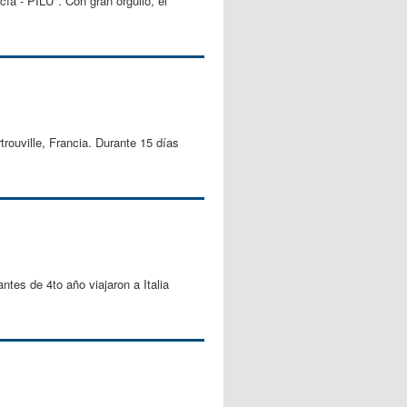
ía - PILÚ". Con gran orgullo, el
trouville, Francia. Durante 15 días
tes de 4to año viajaron a Italia