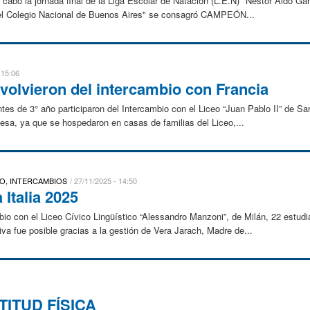
cabo la jornada final de la Liga Escolar de Natación (L.E.N) "Néstor Aldo Garc
el Colegio Nacional de Buenos Aires" se consagró CAMPEÓN...
 15:06
volvieron del intercambio con Francia
es de 3° año participaron del Intercambio con el Liceo “Juan Pablo II” de Sar
cesa, ya que se hospedaron en casas de familias del Liceo,...
O, INTERCAMBIOS
27/11/2025 - 14:50
 Italia 2025
o con el Liceo Cívico Lingüístico “Alessandro Manzoni”, de Milán, 22 estudian
iva fue posible gracias a la gestión de Vera Jarach, Madre de...
TITUD FÍSICA