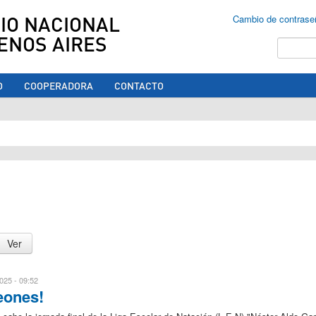
IO NACIONAL
Cambio de contrase
ENOS AIRES
Buscar
O
COOPERADORA
CONTACTO
ed aquí
025 - 09:52
eones!