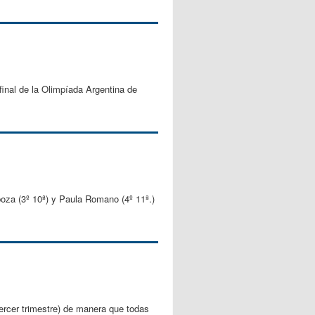
inal de la Olimpíada Argentina de
boza (3º 10ª) y Paula Romano (4º 11ª.)
tercer trimestre) de manera que todas