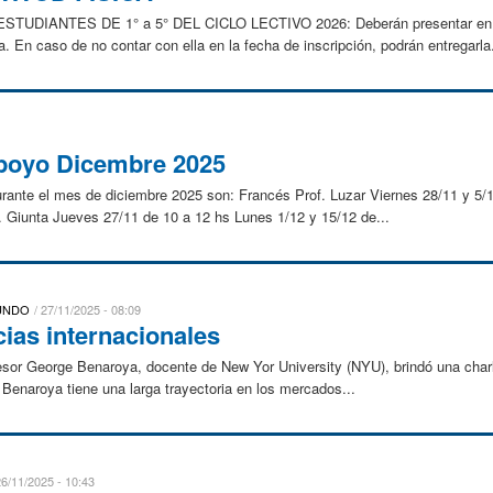
DIANTES DE 1° a 5° DEL CICLO LECTIVO 2026: Deberán presentar en el 
a. En caso de no contar con ella en la fecha de inscripción, podrán entregarla.
Apoyo Dicembre 2025
urante el mes de diciembre 2025 son: Francés Prof. Luzar Viernes 28/11 y 5
. Giunta Jueves 27/11 de 10 a 12 hs Lunes 1/12 y 15/12 de...
MUNDO
27/11/2025 - 08:09
ias internacionales
fesor George Benaroya, docente de New Yor University (NYU), brindó una char
 Benaroya tiene una larga trayectoria en los mercados...
26/11/2025 - 10:43