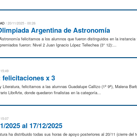
DAD
20/11/2025 - 00:26
Olimpiada Argentina de Astronomía
tronomía felicitamos a los alumnos que fueron distinguidos en la instancia f
remiados fueron: Nivel 2 Juan Ignacio López Tellechea (3° 12):...
 15:49
felicitaciones x 3
Literatura, felicitamos a las alumnas Guadalupe Callizo (1º 9ª), Malena Bar
rario LibrArte, donde quedaron finalistas en la categoría...
 15:07
1/2025 al 17/12/2025
tura ha distribuido todas sus horas de apoyo posteriores al 20/11 (cierre del 