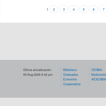
1
2
3
4
5
6
7
Páginas
Última actualización:
Biblioteca
CENBA
05-Aug-2026 6:42 pm
Graduados
Nodocent
Extensión
AEXCNBA
Cooperadora