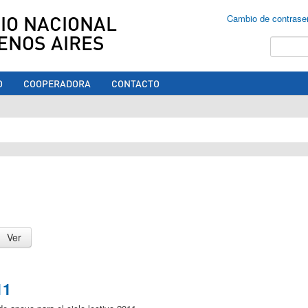
IO NACIONAL
Cambio de contrase
ENOS AIRES
Buscar
O
COOPERADORA
CONTACTO
ed aquí
11