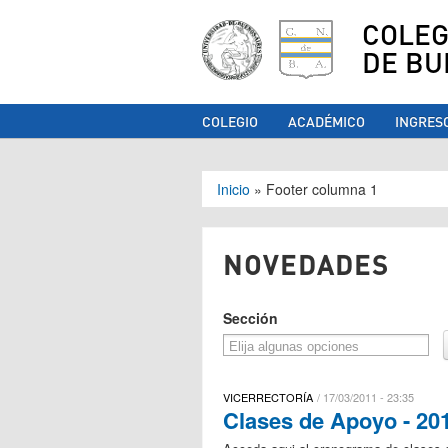
COLEG
DE BU
COLEGIO
ACADÉMICO
INGRES
Se encuentra ust
Inicio
»
Footer columna 1
NOVEDADES
Sección
VICERRECTORÍA
17/03/2011 - 23:35
Clases de Apoyo - 20