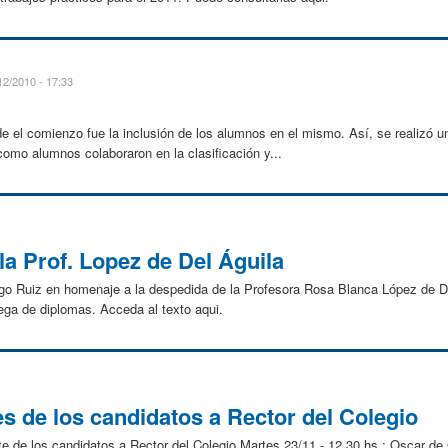
12/2010 - 17:33
e el comienzo fue la inclusión de los alumnos en el mismo. Así, se realizó u
como alumnos colaboraron en la clasificación y...
a Prof. Lopez de Del Águila
ego Ruiz en homenaje a la despedida de la Profesora Rosa Blanca López de Del
ega de diplomas. Acceda al texto aqui.
s de los candidatos a Rector del Colegio
 de los candidatos a Rector del Colegio Martes 23/11 - 12.30 hs.: Oscar de 