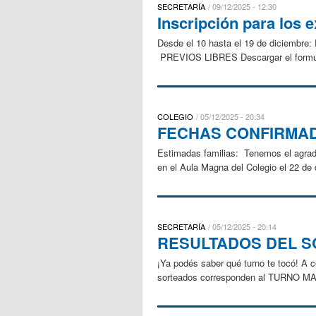
SECRETARÍA
09/12/2025 - 12:30
Inscripción para los
Desde el 10 hasta el 19 de diciembr
PREVIOS LIBRES Descargar el formular
COLEGIO
05/12/2025 - 20:34
FECHAS CONFIRMAD
Estimadas familias: Tenemos el agrado 
en el Aula Magna del Colegio el 22 de d
SECRETARÍA
05/12/2025 - 20:14
RESULTADOS DEL S
¡Ya podés saber qué turno te tocó! A 
sorteados corresponden al TURNO 