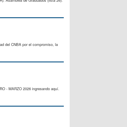
R). Asamblea de Graduados (lista 26):
idad del CNBA por el compromiso, la
RERO - MARZO 2026 ingresando aquí.