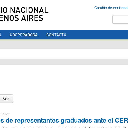
IO NACIONAL
Cambio de contrase
ENOS AIRES
Buscar
O
COOPERADORA
CONTACTO
ed aquí
- 09:29
es de representantes graduados ante el CE