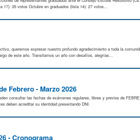
cciones de representantes graduados ante el Consejo Escolar Resolutivo (CE
a 17): 35 votos Octubre en graduados (lista 14): 27 votos...
 lectivo, queremos expresar nuestro profundo agradecimiento a toda la comun
largo de este año. Transitamos un año con desafíos, alegrías...
e Febrero - Marzo 2026
eden consultar las fechas de exámenes regulares, libres y previos de FEB
tes deben acreditar su identidad presentando DNI.
026 - Cronograma