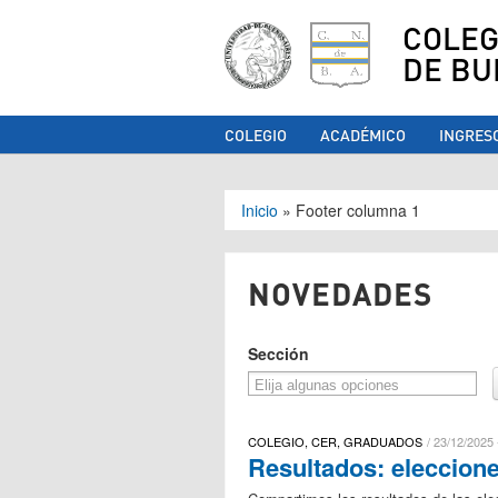
COLEG
DE BU
COLEGIO
ACADÉMICO
INGRES
Se encuentra ust
Inicio
»
Footer columna 1
NOVEDADES
Sección
COLEGIO, CER, GRADUADOS
23/12/2025 
Resultados: eleccion