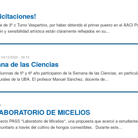
icitaciones!
e de 3º c Turno Vespertino, por haber obtenido el primer puesto en el AACI P
n y sensibilidad artística están claramente reflejados en su...
04/12/2025 - 09:15
ana de las Ciencias
lumnas de 5º y 6º año participaron de la Semana de las Ciencias, en particul
urales de la UBA. El profesor Manuel Sánchez, docente de...
9
LABORATORIO DE MICELIOS
ecto PASS "Laboratorio de Micelios", una propuesta que acercó a estudiantes 
munitario a través del cultivo de hongos comestibles. Durante este...