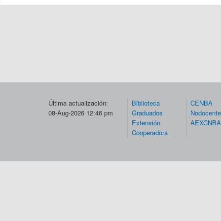
Última actualización:
Biblioteca
CENBA
08-Aug-2026 12:46 pm
Graduados
Nodocent
Extensión
AEXCNBA
Cooperadora