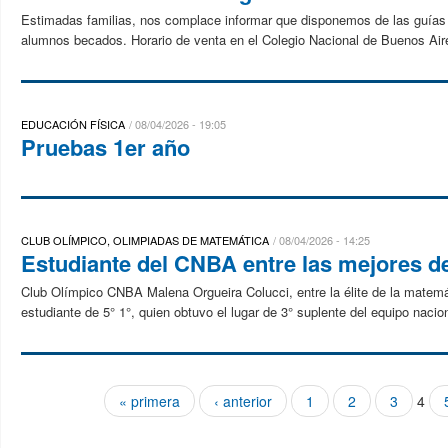
Estimadas familias, nos complace informar que disponemos de las guías de
alumnos becados. Horario de venta en el Colegio Nacional de Buenos Aire
EDUCACIÓN FÍSICA
08/04/2026 - 19:05
Pruebas 1er año
CLUB OLÍMPICO, OLIMPIADAS DE MATEMÁTICA
08/04/2026 - 14:25
Estudiante del CNBA entre las mejores d
Club Olímpico CNBA Malena Orgueira Colucci, entre la élite de la matem
estudiante de 5° 1°, quien obtuvo el lugar de 3° suplente del equipo nacio
« primera
‹ anterior
1
2
3
4
Páginas