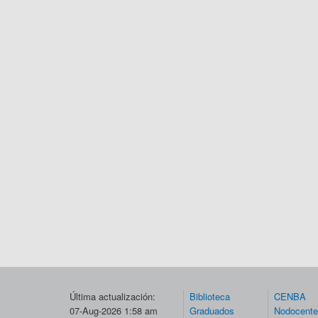
Última actualización:
Biblioteca
CENBA
07-Aug-2026 1:58 am
Graduados
Nodocent