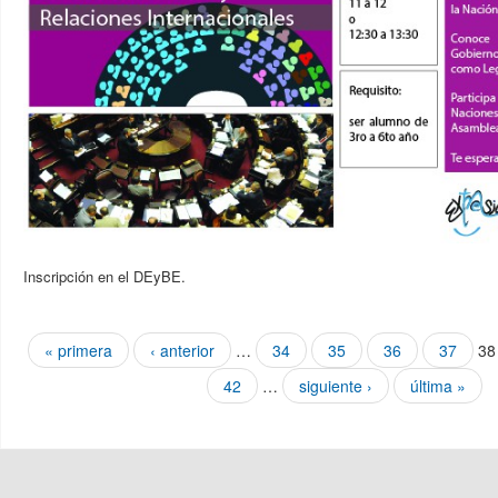
Inscripción en el DEyBE.
Páginas
« primera
‹ anterior
…
34
35
36
37
38
42
…
siguiente ›
última »