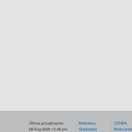
Última actualización:
Biblioteca
CENBA
08-Aug-2026 12:46 pm
Graduados
Nodocent