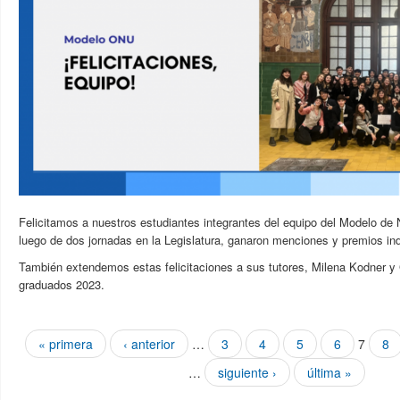
Felicitamos a nuestros estudiantes integrantes del equipo del Modelo de
luego de dos jornadas en la Legislatura, ganaron menciones y premios ind
También extendemos estas felicitaciones a sus tutores, Milena Kodner y 
graduados 2023.
Páginas
« primera
‹ anterior
…
3
4
5
6
7
8
…
siguiente ›
última »