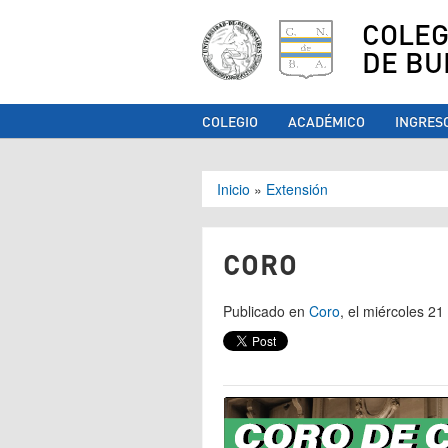
COLEG
DE BU
COLEGIO
ACADÉMICO
INGRES
Se encuentra ust
Inicio
»
Extensión
CORO
Publicado en
Coro
, el miércoles 21