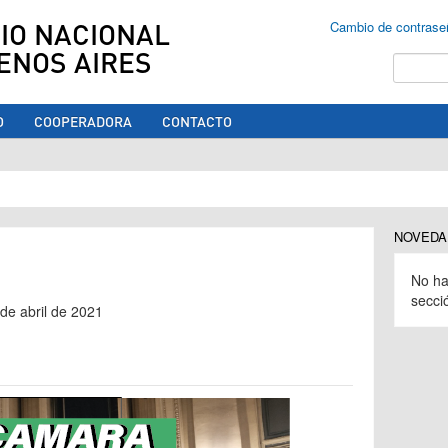
IO NACIONAL
Cambio de contrase
ENOS AIRES
Buscar
O
COOPERADORA
CONTACTO
ed aquí
NOVEDA
No ha
secci
 de abril de 2021