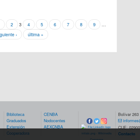
2
3
4
5
6
7
8
9
…
iguiente ›
última »
Biblioteca
CENBA
Bolívar 26
Graduados
Nodocentes
informes
Extensión
AEXCNBA
CUE: 02900
Cooperadora
Contacto