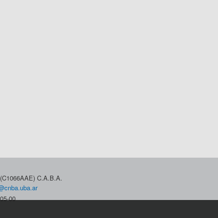
3 (C1066AAE) C.A.B.A.
@cnba.uba.ar
05-00