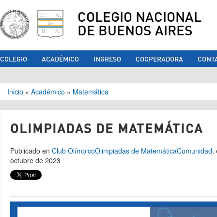
COLEGIO NACIONAL
DE BUENOS AIRES
COLEGIO
ACADÉMICO
INGRESO
COOPERADORA
CONT
Se encuentra usted aquí
Inicio
»
Académico
»
Matemática
OLIMPIADAS DE MATEMÁTICA
Publicado en
Club Olímpico
Olimpiadas de Matemática
Comunidad
,
octubre de 2023