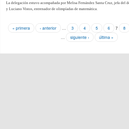
La delegación estuvo acompañada por Melisa Fernández Santa Cruz, jefa del 
y Luciano Vistos, entrenador de olimpíadas de matemática.
Páginas
« primera
‹ anterior
…
3
4
5
6
7
8
…
siguiente ›
última »