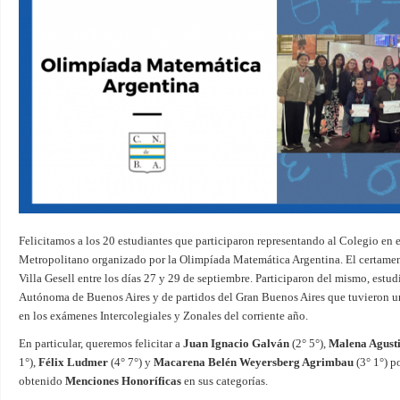
Felicitamos a los 20 estudiantes que participaron representando al Colegio en 
Metropolitano organizado por la Olimpíada Matemática Argentina. El certamen 
Villa Gesell entre los días 27 y 29 de septiembre. Participaron del mismo, estu
Autónoma de Buenos Aires y de partidos del Gran Buenos Aires que tuvieron u
en los exámenes Intercolegiales y Zonales del corriente año.
En particular, queremos felicitar a
Juan Ignacio Galván
(2° 5°),
Malena Agust
1°),
Félix Ludmer
(4° 7°) y
Macarena Belén Weyersberg Agrimbau
(3° 1°) p
obtenido
Menciones Honoríficas
en sus categorías.