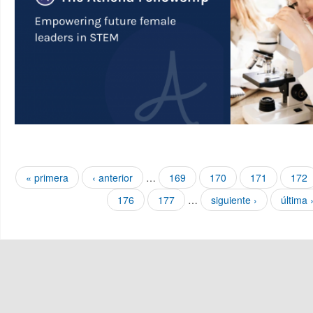
Páginas
« primera
‹ anterior
…
169
170
171
172
176
177
…
siguiente ›
última 