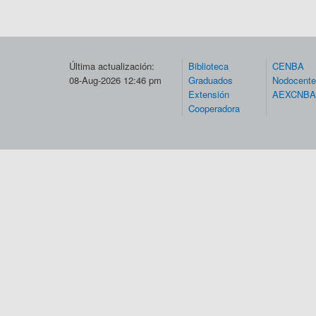
Última actualización:
Biblioteca
CENBA
08-Aug-2026 12:46 pm
Graduados
Nodocent
Extensión
AEXCNBA
Cooperadora