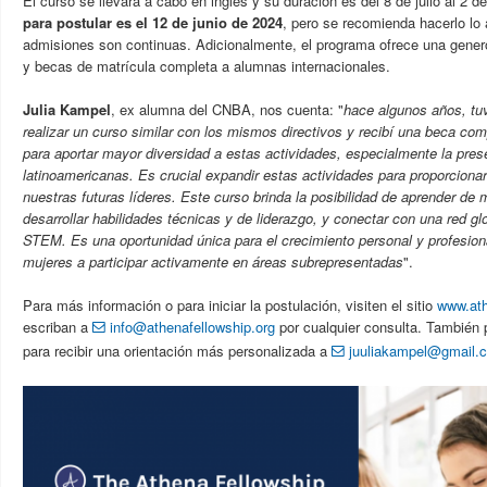
El curso se llevará a cabo en inglés y su duración es del 8 de julio al 2 d
para postular es el 12 de junio de 2024
, pero se recomienda hacerlo lo 
admisiones son continuas. Adicionalmente, el programa ofrece una genero
y becas de matrícula completa a alumnas internacionales.
Julia Kampel
, ex alumna del CNBA, nos cuenta: "
h
ace algunos años, tuv
realizar un curso similar con los mismos directivos y recibí una beca com
para aportar mayor diversidad a estas actividades, especialmente la pre
latinoamericanas. Es crucial expandir estas actividades para proporciona
nuestras futuras líderes. Este curso brinda la posibilidad de aprender de
desarrollar habilidades técnicas y de liderazgo, y conectar con una red gl
STEM. Es una oportunidad única para el crecimiento personal y profesiona
mujeres a participar activamente en áreas subrepresentadas
".
Para más información o para iniciar la postulación, visiten el sitio
www.ath
escriban a
info@athenafellowship.org
por cualquier consulta. También p
para recibir una orientación más personalizada a
juuliakampel@gmail.