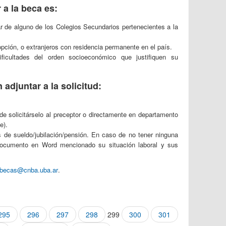
 a la beca es:
r de alguno de los Colegios Secundarios pertenecientes a la
pción, o extranjeros con residencia permanente en el país.
cultades del orden socioeconómico que justifiquen su
djuntar a la solicitud:
e solicitárselo al preceptor o directamente en departamento
e).
de sueldo/jubilación/pensión. En caso de no tener ninguna
ocumento en Word mencionado su situación laboral y sus
becas@cnba.uba.ar
.
295
296
297
298
299
300
301