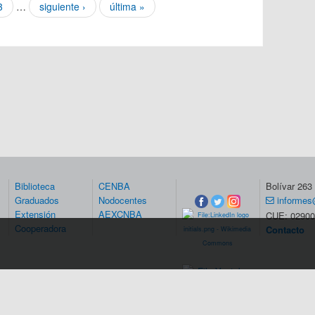
3
…
siguiente ›
última »
Biblioteca
CENBA
Bolívar 26
Graduados
Nodocentes
informes
Extensión
AEXCNBA
CUE: 02900
Cooperadora
Contacto