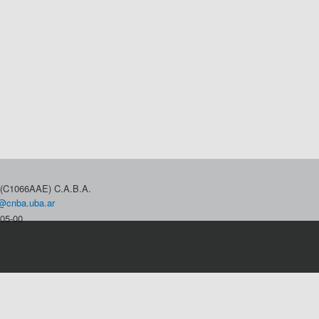
3 (C1066AAE) C.A.B.A.
@cnba.uba.ar
05-00