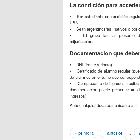
La condición para acceder
⦁ Ser estudiante en condición regula
UBA.
⦁ Sean argentinos/as, nativos o por o
⦁ El grupo familiar presente difi
adjudicación.
Documentación que deben a
⦁ DNI (frente y dorso).
⦁ Certificado de alumno regular (pued
de alumnos en el turno que correspond
⦁ Comprobante de ingresos (recibos 
documentación puede presentar un d
ingresos).
Ante cualquier duda comunicarse a
Páginas
« primera
‹ anterior
…