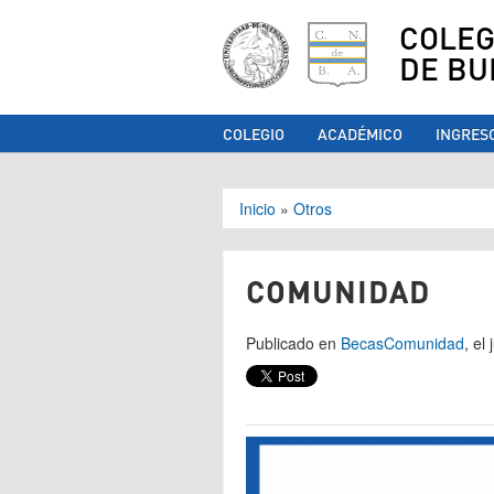
COLEG
DE BU
COLEGIO
ACADÉMICO
INGRES
Se encuentra ust
Inicio
»
Otros
COMUNIDAD
Publicado en
Becas
Comunidad
, el