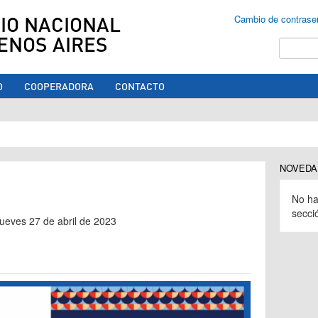
IO NACIONAL
Cambio de contrase
ENOS AIRES
Buscar
O
COOPERADORA
CONTACTO
ed aquí
NOVEDA
No ha
secci
 jueves 27 de abril de 2023