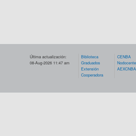
Última actualización:
Biblioteca
CENBA
08-Aug-2026 11:47 am
Graduados
Nodocent
Extensión
AEXCNBA
Cooperadora