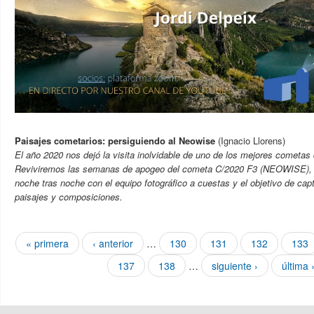
Paisajes cometarios: persiguiendo al Neowise
(Ignacio Llorens)
El año 2020 nos dejó la visita inolvidable de uno de los mejores cometas
Reviviremos las semanas de apogeo del cometa C/2020 F3 (NEOWISE), r
noche tras noche con el equipo fotográfico a cuestas y el objetivo de capt
paisajes y composiciones.
Páginas
« primera
‹ anterior
…
130
131
132
133
137
138
…
siguiente ›
última 