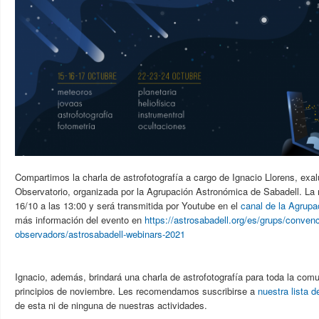
Compartimos la charla de astrofotografía a cargo de Ignacio Llorens, ex
Observatorio, organizada por la Agrupación Astronómica de Sabadell. La 
16/10 a las 13:00 y será transmitida por Youtube en el
canal de la Agrupa
más información del evento en
https://astrosabadell.org/es/grups/conven
observadors/astrosabadell-webinars-2021
Ignacio, además, brindará una charla de astrofotografía para toda la co
principios de noviembre. Les recomendamos suscribirse a
nuestra lista d
de esta ni de ninguna de nuestras actividades.