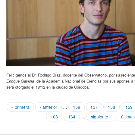
Felicitamos al Dr. Rodrigo Díaz, docente del Observatorio, por su reciente
Enrique Gaviola
de la Academia Nacional de Ciencias por sus aportes a l
será otorgado el 18/12 en la ciudad de Córdoba.
Páginas
« primera
‹ anterior
…
156
157
158
159
163
164
…
siguiente ›
última 