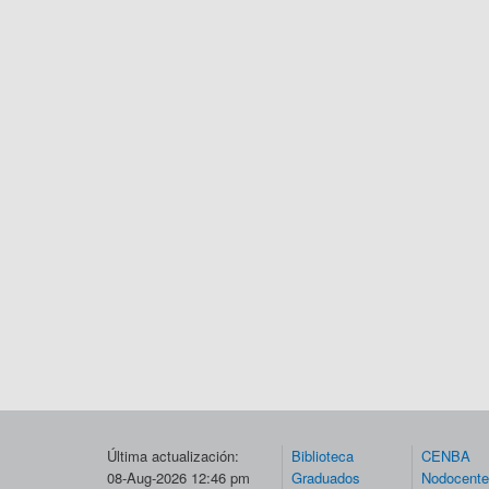
Última actualización:
Biblioteca
CENBA
08-Aug-2026 12:46 pm
Graduados
Nodocent