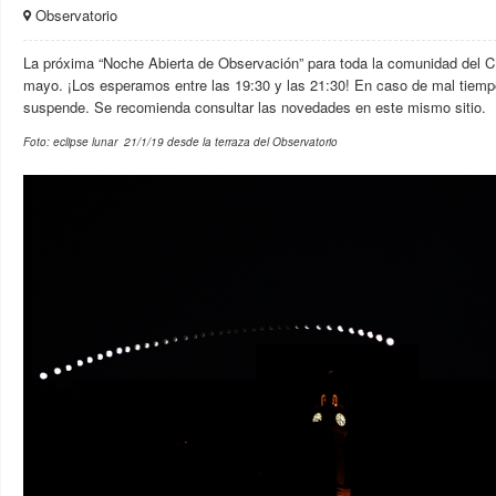
Observatorio
La próxima “Noche Abierta de Observación” para toda la comunidad del C
mayo. ¡Los esperamos entre las 19:30 y las 21:30! En caso de mal tiempo
suspende. Se recomienda consultar las novedades en este mismo sitio.
Foto: eclipse lunar 21/1/19 desde la terraza del Observatorio