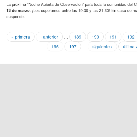
La próxima “Noche Abierta de Observación” para toda la comunidad del 
13 de marzo
. ¡Los esperamos entre las 19:30 y las 21:30! En caso de ma
suspende.
Páginas
« primera
‹ anterior
…
189
190
191
192
196
197
…
siguiente ›
última 