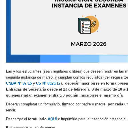
Las y los estudiantes (sean regulares o libres) que deseen rendir
en las 
segunda instancia de marzo, y cumplan con los requisitos
(ver requisit
CNBA N° 97/15
y
CS N° 8525/17
),
deberán
inscribirse en forma prese
Entradas de Secretaría
desde el 23 de febrero al 3 de marzo de 10 a
quienes rindan examen el día 5/3 podrán inscribirse el mismo día.
Deberán completar un formulario, firmado por padre o madre,
por cada u
rendir.
Descargar el
formulario
AQUÍ
e imprimirlo para la inscripción presencial.
Exámenes: 9
y
10 de marzo.