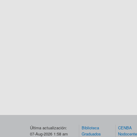
Última actualización:
Biblioteca
CENBA
07-Aug-2026 1:58 am
Graduados
Nodocent