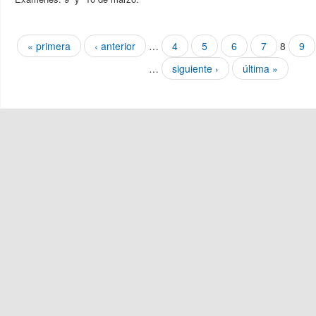
Páginas
« primera
‹ anterior
…
4
5
6
7
8
9
…
siguiente ›
última »