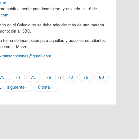
xto/
zan habitualmente para inscribirse y enviarlo el 18 de
l.com
año en el Colegio no se debe adeudar más de una materia
nscripción al CBC.
 fecha de inscripción para aquellas y aquellos estudiantes
Febrero – Marzo.
xtoinscripciones@gmail.com
73
74
75
76
77
78
79
80
…
siguiente ›
última »