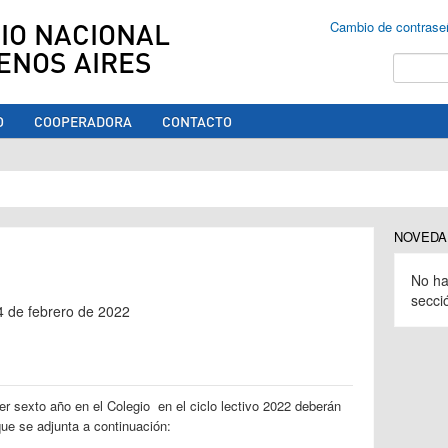
IO NACIONAL
Cambio de contrase
ENOS AIRES
Buscar
O
COOPERADORA
CONTACTO
ed aquí
NOVEDA
No ha
secci
14 de febrero de 2022
r sexto año en el Colegio en el ciclo lectivo 2022 deberán
que se adjunta a continuación: