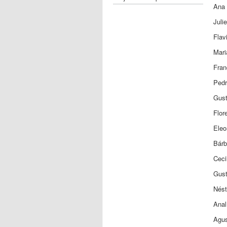
Ana
Juli
Fla
Mar
Fra
Ped
Gus
Flo
Ele
Bár
Cec
Gus
Nés
Ana
Agu