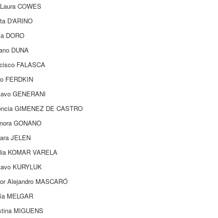
 Laura COWES
eta D'ARINO
via DORO
iano DUNA
ncisco FALASCA
ro FERDKIN
tavo GENERANI
rencia GIMENEZ DE CASTRO
onora GONANO
bara JELEN
ilia KOMAR VARELA
tavo KURYLUK
tor Alejandro MASCARÓ
lía MELGAR
stina MIGUENS