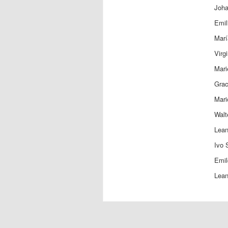
Joh
Emi
Marí
Virg
Mar
Gra
Mar
Wal
Lea
Ivo
Emi
Lea