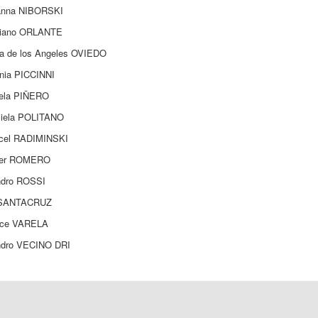
anna NIBORSKI
liano ORLANTE
a de los Angeles OVIEDO
inia PICCINNI
iela PIÑERO
ciela POLITANO
icel RADIMINSKI
ter ROMERO
ndro ROSSI
 SANTACRUZ
lce VARELA
ndro VECINO DRI