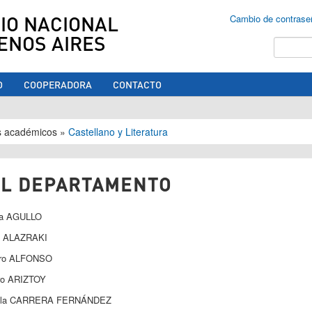
IO NACIONAL
Cambio de contrase
ENOS AIRES
Buscar
O
COOPERADORA
CONTACTO
ed aquí
s académicos
»
Castellano y Literatura
EL DEPARTAMENTO
ía AGULLO
h ALAZRAKI
ro ALFONSO
ro ARIZTOY
ela CARRERA FERNÁNDEZ