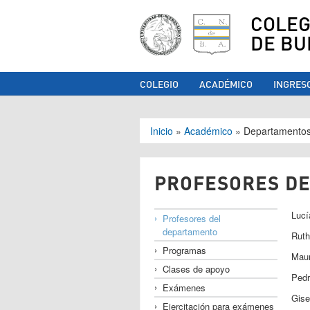
COLEG
DE BU
COLEGIO
ACADÉMICO
INGRES
Se encuentra ust
Inicio
»
Académico
»
Departamento
PROFESORES D
Luc
Profesores del
departamento
Rut
Programas
Mau
Clases de apoyo
Ped
Exámenes
Gis
Ejercitación para exámenes