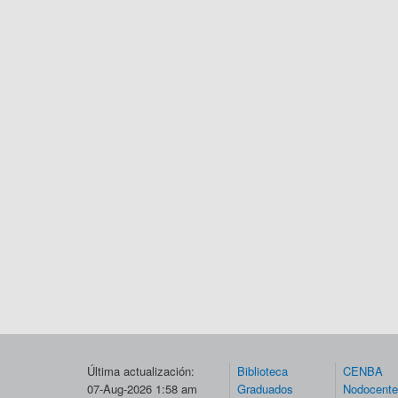
Última actualización:
Biblioteca
CENBA
07-Aug-2026 1:58 am
Graduados
Nodocent