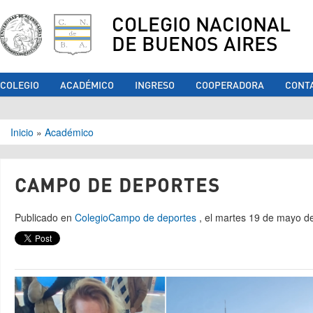
COLEGIO NACIONAL
DE BUENOS AIRES
COLEGIO
ACADÉMICO
INGRESO
COOPERADORA
CONT
Se encuentra usted aquí
Inicio
»
Académico
CAMPO DE DEPORTES
Publicado en
Colegio
Campo de deportes
, el martes 19 de mayo d