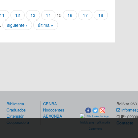
11
12
13
14
15
16
17
18
…
siguiente ›
última »
Biblioteca
CENBA
Bolívar 26
Graduados
Nodocentes
informes
Extensión
AEXCNBA
CUE: 02900
Cooperadora
Contacto