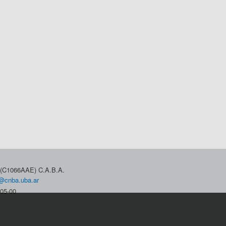
3 (C1066AAE) C.A.B.A.
@cnba.uba.ar
05-00