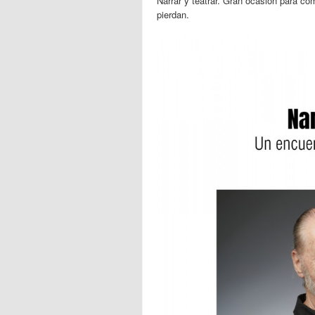
Narrar y teatrar. Gran ocasión para com
pierdan.