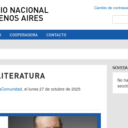
IO NACIONAL
Cambio de contrase
ENOS AIRES
Buscar
O
COOPERADORA
CONTACTO
ed aquí
NOVEDA
LITERATURA
No ha
secci
a
Comunidad
, el lunes 27 de octubre de 2025