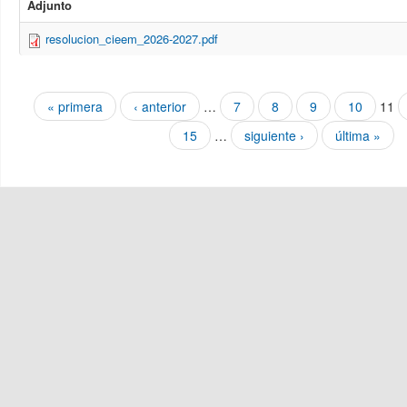
Adjunto
resolucion_cieem_2026-2027.pdf
Páginas
« primera
‹ anterior
…
7
8
9
10
11
15
…
siguiente ›
última »