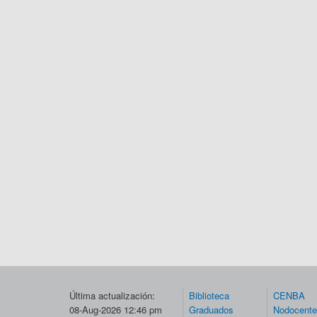
Última actualización:
Biblioteca
CENBA
08-Aug-2026 12:46 pm
Graduados
Nodocent