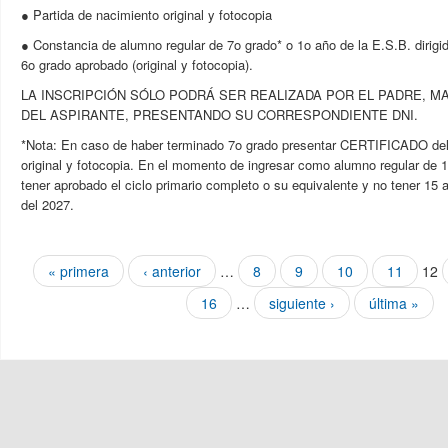
● Partida de nacimiento original y fotocopia
● Constancia de alumno regular de 7o grado* o 1o año de la E.S.B. dirigi
6o grado aprobado (original y fotocopia).
LA INSCRIPCIÓN SÓLO PODRÁ SER REALIZADA POR EL PADRE, M
DEL ASPIRANTE, PRESENTANDO SU CORRESPONDIENTE DNI.
*Nota: En caso de haber terminado 7o grado presentar CERTIFICADO
original y fotocopia. En el momento de ingresar como alumno regular de 1
tener aprobado el ciclo primario completo o su equivalente y no tener 15 
del 2027.
Páginas
« primera
‹ anterior
…
8
9
10
11
12
16
…
siguiente ›
última »