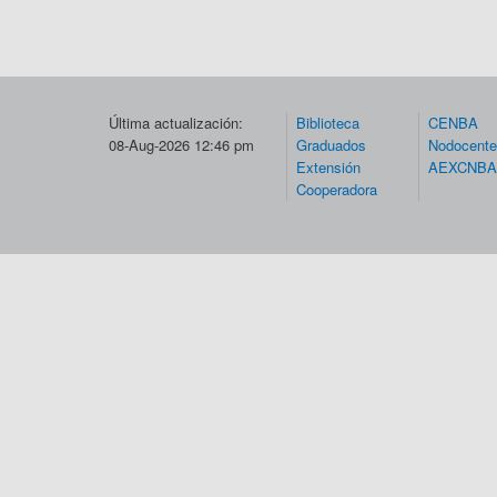
Última actualización:
Biblioteca
CENBA
08-Aug-2026 12:46 pm
Graduados
Nodocent
Extensión
AEXCNBA
Cooperadora