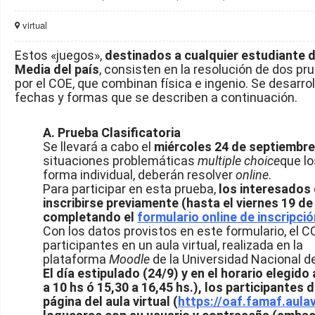
virtual
Estos «juegos»,
destinados a cualquier estudiante 
Media del país
, consisten en la resolución de dos p
por el COE, que combinan física e ingenio. Se desarrol
fechas y formas que se describen a continuación.
A. Prueba Clasificatoria
Se llevará a cabo el
miércoles 24 de septiembre
situaciones problemáticas
multiple choice
que l
forma individual, deberán resolver
online
.
Para participar en esta prueba,
los interesados
inscribirse previamente (hasta el viernes 19 d
completando el
formulario online de inscripció
Con los datos provistos en este formulario, el C
participantes en un aula virtual, realizada en la
plataforma
Moodle
de la Universidad Nacional d
El día estipulado (24/9) y en el horario elegido a
a 10 hs ó 15,30 a 16,45 hs.), los participantes d
página del aula virtual (
https://oaf.famaf.aulav