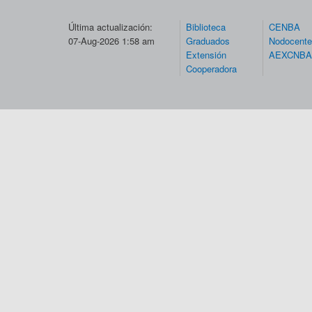
Última actualización:
Biblioteca
CENBA
07-Aug-2026 1:58 am
Graduados
Nodocent
Extensión
AEXCNBA
Cooperadora