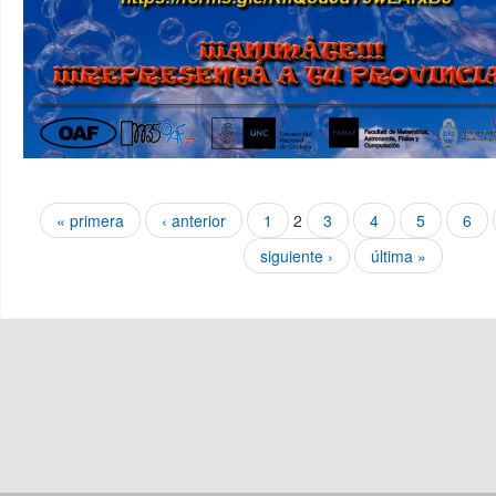
Páginas
« primera
‹ anterior
1
2
3
4
5
6
siguiente ›
última »