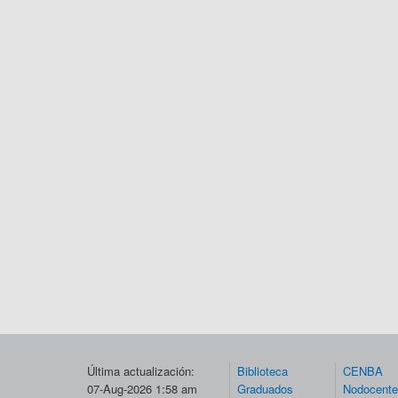
Última actualización:
Biblioteca
CENBA
07-Aug-2026 1:58 am
Graduados
Nodocent