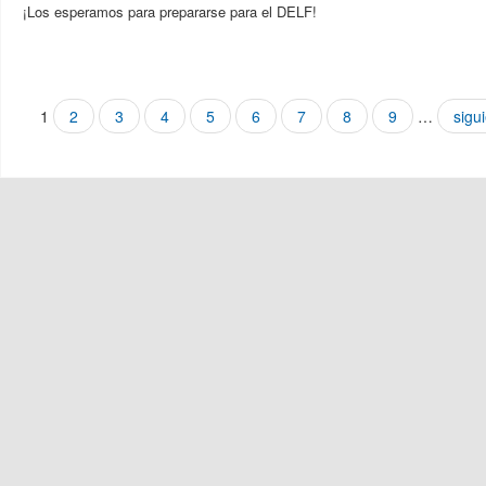
¡Los esperamos para prepararse para el DELF!
Páginas
1
2
3
4
5
6
7
8
9
…
sigui