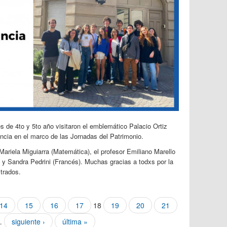
 de 4to y 5to año visitaron el emblemático Palacio Ortiz
cia en el marco de las Jornadas del Patrimonio.
ariela Miguiarra (Matemática), el profesor Emiliano Marello
a y Sandra Pedrini (Francés). Muchas gracias a todxs por la
strados.
14
15
16
17
18
19
20
21
…
siguiente ›
última »