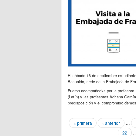
El sábado 16 de septiembre estudiantes
Basualdo, sede de la Embajada de Fran
Fueron acompañadxs por la profesora M
(Latín) y las profesoras Adriana Garcí
predisposición y el compromiso demo
Páginas
« primera
‹ anterior
…
22