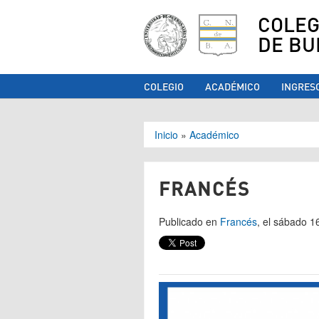
COLEG
DE BU
COLEGIO
ACADÉMICO
INGRES
Se encuentra ust
Inicio
»
Académico
FRANCÉS
Publicado en
Francés
, el sábado 