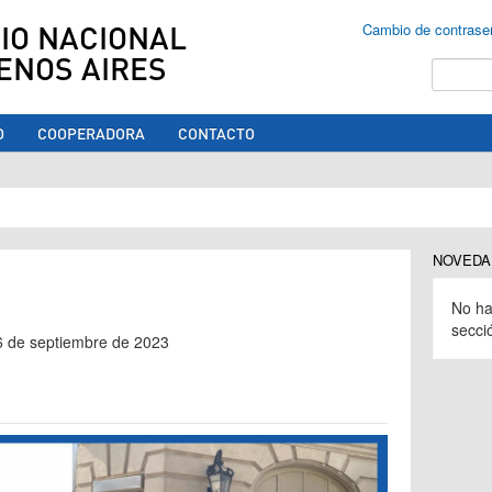
IO NACIONAL
Cambio de contrase
ENOS AIRES
Buscar
O
COOPERADORA
CONTACTO
ed aquí
NOVEDA
No ha
secci
16 de septiembre de 2023