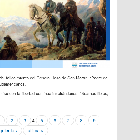
l fallecimiento del General José de San Martín, “Padre de
 sudamericanos.
iso con la libertad continúa inspirándonos: “Seamos libres,
2
3
4
5
6
7
8
9
…
iguiente ›
última »