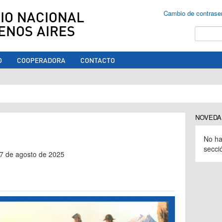
IO NACIONAL
Cambio de contrase
ENOS AIRES
Buscar
O
COOPERADORA
CONTACTO
ed aquí
NOVEDA
No ha
secci
17 de agosto de 2025