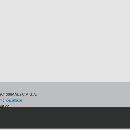
3 (C1066AAE) C.A.B.A.
@cnba.uba.ar
05-00