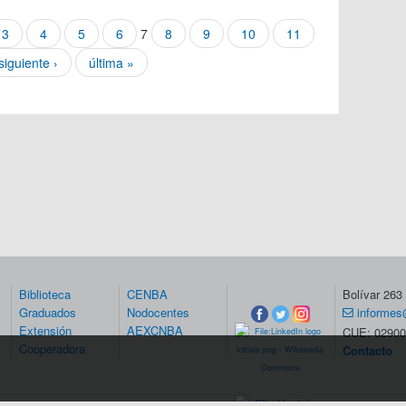
3
4
5
6
7
8
9
10
11
siguiente ›
última »
Biblioteca
CENBA
Bolívar 26
Graduados
Nodocentes
informes
Extensión
AEXCNBA
CUE: 02900
Cooperadora
Contacto