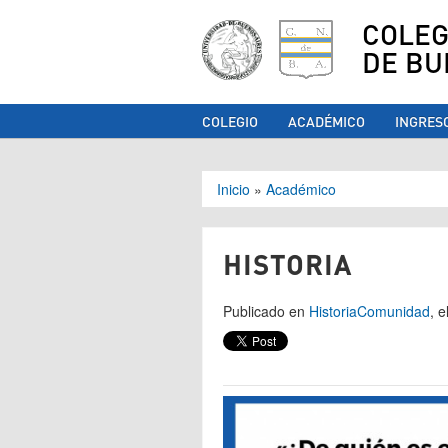
COLEG
DE BU
COLEGIO
ACADÉMICO
INGRES
Se encuentra ust
Inicio
»
Académico
HISTORIA
Publicado en
Historia
Comunidad
, 