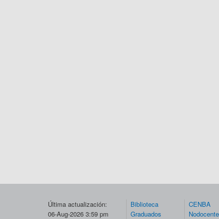
Última actualización:
Biblioteca
CENBA
06-Aug-2026 3:59 pm
Graduados
Nodocent