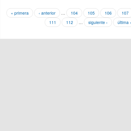
Páginas
« primera
‹ anterior
…
104
105
106
107
111
112
…
siguiente ›
última 