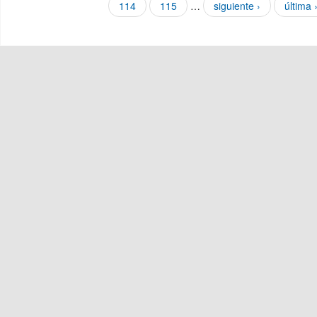
114
115
…
siguiente ›
última 