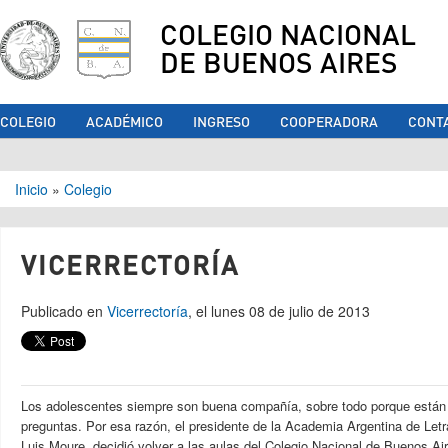
COLEGIO NACIONAL
DE BUENOS AIRES
COLEGIO
ACADÉMICO
INGRESO
COOPERADORA
CONT
Se encuentra usted aquí
Inicio
»
Colegio
VICERRECTORÍA
Publicado en
Vicerrectoría
, el lunes 08 de julio de 2013
Los adolescentes siempre son buena compañía, sobre todo porque están 
preguntas. Por esa razón, el presidente de la Academia Argentina de Let
Luis Moure, decidió volver a las aulas del Colegio Nacional de Buenos Ai