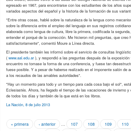
egresado en 1967, para encontrarse con los estudiantes de los años super
variados aspectos del español y la historia de la formación de sus variant
"Entre otras cosas, hablé sobre la naturaleza de la lengua como mecani
sobre la diferencia entre el empleo del lenguaje en sus registros cotidiano
elaborada como lengua de cultura, libre la primera, codificada la segunda,
entender el porqué de la corrección. Me hicieron mil preguntas, que creo
satisfactoriamente", comentó Moure a Línea directa.
El presidente también les informó sobre el servicio de consultas lingüíst
(
www.aal.edu.ar
), y respondió a las preguntas después de la exposición 
encuentro no tomase la forma de una conferencia, y fuese tan desestru
fuese posible. Y a pesar de haberse realizado en el imponente salón de ac
a los recaudos de las amables autoridades".
"Hay un momento para todo y un tiempo para cada cosa bajo el sol", está 
Eclesiastés. Ahora, ha llegado el tiempo de las vacaciones de invierno y d
de todos los días y también de la que está en los libros.
La Nación, 8 de julio 2013
Páginas
« primera
‹ anterior
…
107
108
109
110