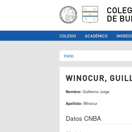
COLEG
DE BU
COLEGIO
ACADÉMICO
INGRES
Se encuentra ust
Inicio
WINOCUR, GUIL
Nombre:
Guillermo Jorge
Apellido:
Winocur
Datos CNBA