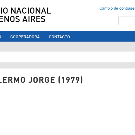
IO NACIONAL
Cambio de contrase
ENOS AIRES
Buscar
O
COOPERADORA
CONTACTO
ed aquí
LERMO JORGE (1979)