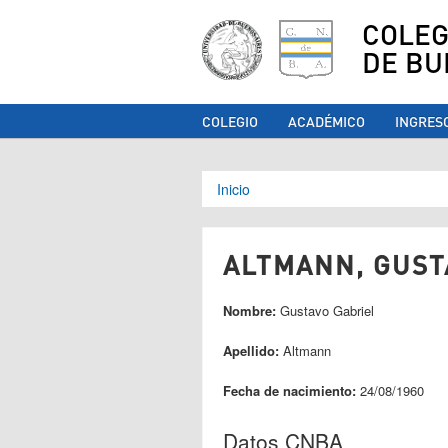
COLEG
DE BU
COLEGIO
ACADÉMICO
INGRES
Se encuentra ust
Inicio
ALTMANN, GUSTA
Nombre:
Gustavo Gabriel
Apellido:
Altmann
Fecha de nacimiento:
24/08/1960
Datos CNBA