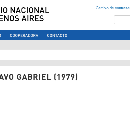
IO NACIONAL
Cambio de contrase
ENOS AIRES
Buscar
O
COOPERADORA
CONTACTO
ed aquí
VO GABRIEL (1979)