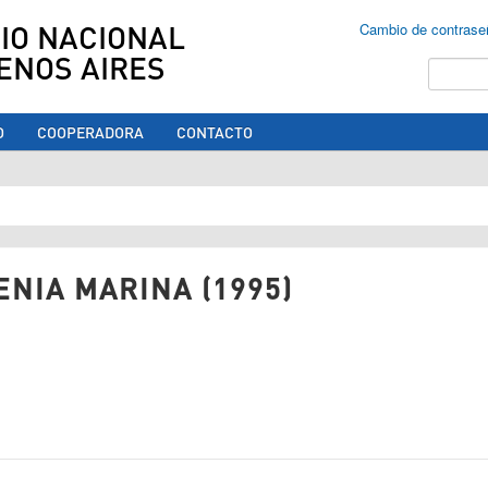
IO NACIONAL
Cambio de contrase
ENOS AIRES
Buscar
O
COOPERADORA
CONTACTO
ed aquí
NIA MARINA (1995)