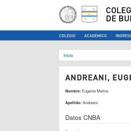
COLEG
DE BU
COLEGIO
ACADÉMICO
INGRES
Se encuentra ust
Inicio
ANDREANI, EUGE
Nombre:
Eugenia Marina
Apellido:
Andreani
Datos CNBA