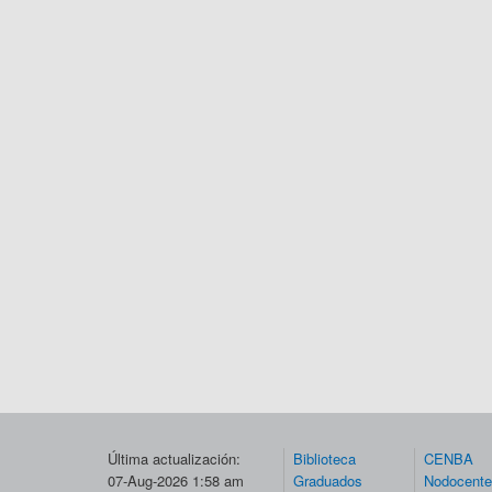
Última actualización:
Biblioteca
CENBA
07-Aug-2026 1:58 am
Graduados
Nodocent