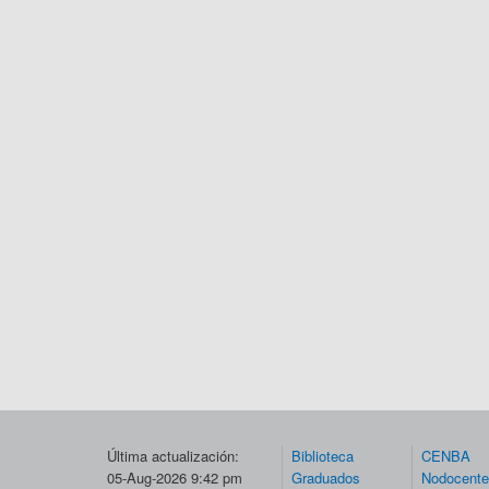
Última actualización:
Biblioteca
CENBA
05-Aug-2026 9:42 pm
Graduados
Nodocent