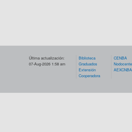
Última actualización:
Biblioteca
CENBA
07-Aug-2026 1:58 am
Graduados
Nodocent
Extensión
AEXCNBA
Cooperadora