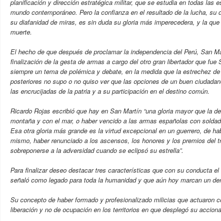
planificación y dirección estratégica militar, que se estudia en todas las 
mundo contemporáneo. Pero la confianza en el resultado de la lucha, su de
su diafanidad de miras, es sin duda su gloria más imperecedera, y la qu
muerte.
El hecho de que después de proclamar la independencia del Perú, San Ma
finalización de la gesta de armas a cargo del otro gran libertador que fue
siempre un tema de polémica y debate, en la medida que la estrechez de
posteriores no supo o no quiso ver que las opciones de un buen ciudada
las encrucijadas de la patria y a su participación en el destino común.
Ricardo Rojas escribió que hay en San Martín “una gloria mayor que la d
montaña y con el mar, o haber vencido a las armas españolas con soldad
Esa otra gloria más grande es la virtud excepcional en un guerrero, de ha
mismo, haber renunciado a los ascensos, los honores y los premios del tr
sobreponerse a la adversidad cuando se eclipsó su estrella”.
Para finalizar deseo destacar tres características que con su conducta e
señaló como legado para toda la humanidad y que aún hoy marcan un der
Su concepto de haber formado y profesionalizado milicias que actuaron c
liberación y no de ocupación en los territorios en que desplegó su accion