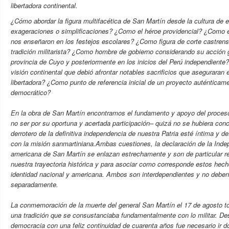
libertadora continental.
¿Cómo abordar la figura multifacética de San Martín desde la cultura de e
exageraciones o simplificaciones? ¿Como el héroe providencial? ¿Como el
nos enseñaron en los festejos escolares? ¿Como figura de corte castrens
tradición militarista? ¿Como hombre de gobierno considerando su acción 
provincia de Cuyo y posteriormente en los inicios del Perú independient
visión continental que debió afrontar notables sacrificios que aseguraran e
libertadora? ¿Como punto de referencia inicial de un proyecto auténticame
democrático?
En la obra de San Martín encontramos el fundamento y apoyo del proces
no ser por su oportuna y acertada participación– quizá no se hubiera concr
derrotero de la definitiva independencia de nuestra Patria esté íntima y d
con la misión sanmartiniana.Ambas cuestiones, la declaración de la Inde
americana de San Martín se enlazan estrechamente y son de particular r
nuestra trayectoria histórica y para asociar como corresponde estos hech
identidad nacional y americana. Ambos son interdependientes y no deben
separadamente.
La conmemoración de la muerte del general San Martín el 17 de agosto to
una tradición que se consustanciaba fundamentalmente con lo militar. Des
democracia con una feliz continuidad de cuarenta años fue necesario ir d