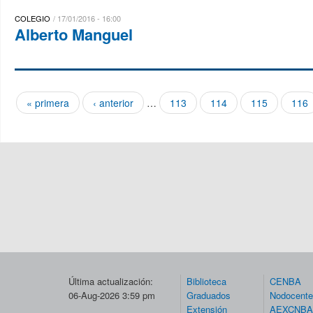
COLEGIO
17/01/2016 - 16:00
Alberto Manguel
« primera
‹ anterior
…
113
114
115
116
Páginas
Última actualización:
Biblioteca
CENBA
06-Aug-2026 3:59 pm
Graduados
Nodocent
Extensión
AEXCNBA