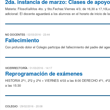
2da. instancia de marzo: Clases de apoyo
Materia: FilosofíaAños 4to. y 5to.Fechas:Viernes 4/3, de 16,30 a 17,10Lu
adicional: El docente aguardará a los alumnos en el horario de inicio de la
NO DOCENTES
02/03/2016 - 23:44
Fallecimiento
Con profundo dolor el Colegio participa del fallecimiento del padre del a
VICERRECTORÍA
01/03/2016 - 14:17
Reprogramación de exámenes
HISTORIA 2º1, 2º2 y 2º4 = VIERNES 4/03 a las 8:00 DERECHO 4º1, 4º
a las 15:30
COLEGIO
29/02/2016 - 20:08