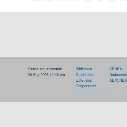
Páginas
Última actualización:
Biblioteca
CENBA
08-Aug-2026 12:46 pm
Graduados
Nodocent
Extensión
AEXCNBA
Cooperadora