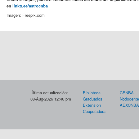
en
linktr.ee/astrocnba
Imagen: Freepik.com
Última actualización:
Biblioteca
CENBA
08-Aug-2026 12:46 pm
Graduados
Nodocent
Extensión
AEXCNBA
Cooperadora