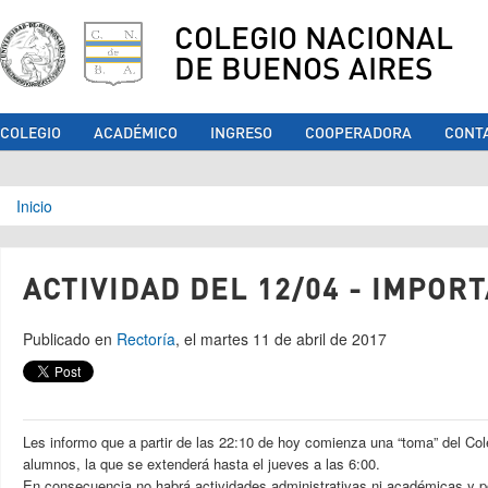
COLEGIO NACIONAL
DE BUENOS AIRES
COLEGIO
ACADÉMICO
INGRESO
COOPERADORA
CONT
Se encuentra usted aquí
Inicio
ACTIVIDAD DEL 12/04 - IMPOR
Publicado en
Rectoría
, el martes 11 de abril de 2017
Les informo que a partir de las 22:10 de hoy comienza una “toma” del Cole
alumnos, la que se extenderá hasta el jueves a las 6:00.
En consecuencia no habrá actividades administrativas ni académicas y po