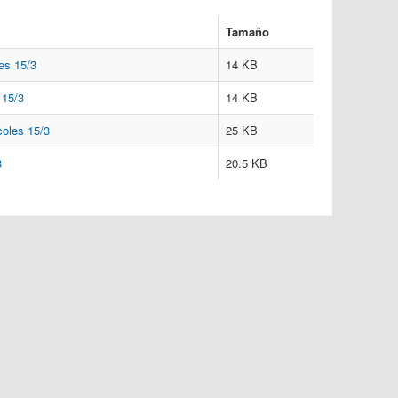
Tamaño
es 15/3
14 KB
 15/3
14 KB
coles 15/3
25 KB
3
20.5 KB