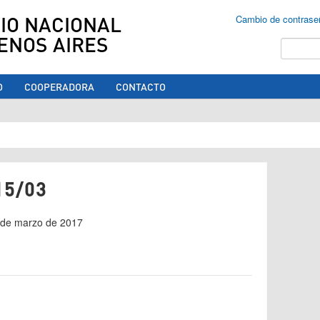
IO NACIONAL
Cambio de contrase
ENOS AIRES
Buscar
O
COOPERADORA
CONTACTO
ed aquí
15/03
4 de marzo de 2017