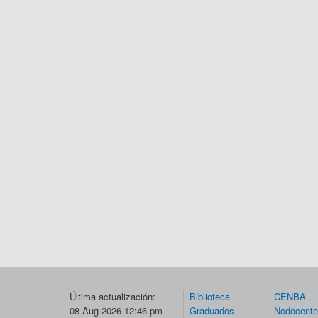
Última actualización:
Biblioteca
CENBA
08-Aug-2026 12:46 pm
Graduados
Nodocent