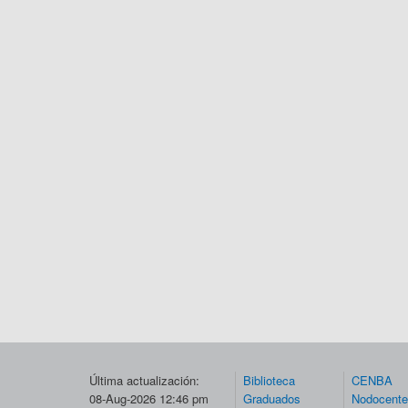
Última actualización:
Biblioteca
CENBA
08-Aug-2026 12:46 pm
Graduados
Nodocent