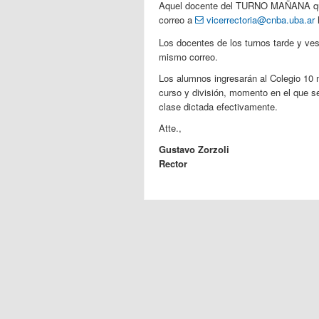
Aquel docente del TURNO MAÑANA que d
correo a
vicerrectoria@cnba.uba.ar
h
Los docentes de los turnos tarde y ves
mismo correo.
Los alumnos ingresarán al Colegio 10 
curso y división, momento en el que se r
clase dictada efectivamente.
Atte.,
Gustavo Zorzoli
Rector