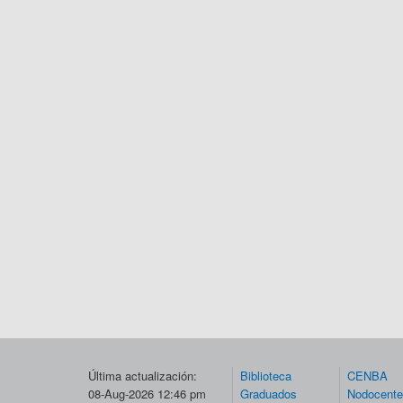
Última actualización:
Biblioteca
CENBA
08-Aug-2026 12:46 pm
Graduados
Nodocent