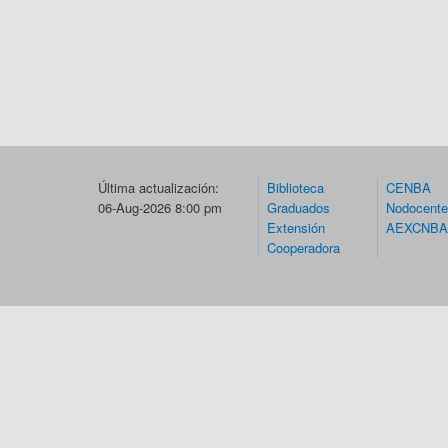
Última actualización:
Biblioteca
CENBA
06-Aug-2026 8:00 pm
Graduados
Nodocent
Extensión
AEXCNBA
Cooperadora