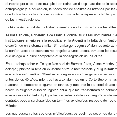
el interés por el tema se multiplicó en todas las disciplinas: desde la sociol
antropología y la educación, la necesidad de analizar las razones por las 
conducido tanto a la crisis económica como a la de representatividad polí
de las investigaciones.
La hipótesis central de los trabajos reunidos en La formación de las elites.
se basa en que, a diferencia de Francia, donde las clases dominantes fu
instituciones anteriores a la república, en la Argentina la falta de un “anti
creación de un sistema similar. Sin embargo, según señalan las autoras, si
la conformación de espacios restringidos a unos pocos, tampoco los disua
que delegó a la “libre competencia” la consagración de las elites.
En su trabajo sobre el Colegio Nacional de Buenos Aires, Alicia Méndez 
colegio ) plantea la tensión existente entre la meritocracia y el igualitaris
educación sarmientina. “Mientras sus egresados sigan ganando becas y 
antes de los 40 años, mientras haya ex alumnos en la Corte Suprema, así
materias, o directores o figuras en diarios, y mientras la cantidad de ado
hacer un exigente curso de ingreso anual que los transformará en persona
eran antes de iniciarlo duplique las vacantes existentes, seguirá sosteni
contrato, pese a su disparidad en términos axiológicos respecto del resto
Méndez.
Los que educan a los sectores privilegiados, es decir, los docentes de la 