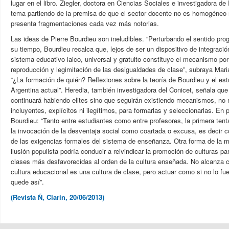
lugar en el libro. Ziegler, doctora en Ciencias Sociales e investigadora d
tema partiendo de la premisa de que el sector docente no es homogéneo n
presenta fragmentaciones cada vez más notorias.
Las ideas de Pierre Bourdieu son ineludibles. “Perturbando el sentido prog
su tiempo, Bourdieu recalca que, lejos de ser un dispositivo de integració
sistema educativo laico, universal y gratuito constituye el mecanismo po
reproducción y legimitación de las desigualdades de clase”, subraya Mari
“¿La formación de quién? Reflexiones sobre la teoría de Bourdieu y el estu
Argentina actual”. Heredia, también investigadora del Conicet, señala que
continuará habiendo elites sino que seguirán existiendo mecanismos, no
incluyentes, explícitos ni ilegítimos, para formarlas y seleccionarlas. En 
Bourdieu: “Tanto entre estudiantes como entre profesores, la primera tent
la invocación de la desventaja social como coartada o excusa, es decir 
de las exigencias formales del sistema de enseñanza. Otra forma de la m
ilusión populista podría conducir a reivindicar la promoción de culturas pa
clases más desfavorecidas al orden de la cultura enseñada. No alcanza c
cultura educacional es una cultura de clase, pero actuar como si no lo fu
quede así”.
(Revista Ñ, Clarin, 20/06/2013)