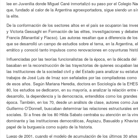
lee en Juvenilia donde Miguel Cané inmortalizó su paso por el Colegio N
que, fundado al calor de la Argentina agroexportadora, sigue siendo un s
la elite.
De la conformación de los sectores altos en el país se ocuparon las inve
y Victoria Gessaghi en Formación de las elites, investigaciones y debates
Francia (Manantial y Flacso). Las autoras resaltan que a diferencia de los
que se desarrolló un campo de estudios sobre el tema, en la Argentina, 
errático y conoció tanto impulsos como renovaciones en coyunturas histór
Influenciadas por las teorías funcionalistas de la época, en la década del
basaban en la reconstrucción de las trayectorias de quienes ocupaban la
las instituciones de la sociedad civil y del Estado para analizar su estatu
trabajos de José Luis de Imaz son señalados por las compiladoras como 
de esos años. Según Mariana Heredia, doctora en Sociología de la EHESS
80, los estudios se dedicaron, en su mayoría, a analizar la relación entre
desarrollo, la dependencia y la democracia, entendidos como los grandes 
época. También, en los 70, desde un análisis de clase, autores como Jua
Guillermo O’Donnell, buscaban determinar las relaciones estructurales ent
sociales. Si a fines de los 80 Hilda Sabato centraba su atención en la vin
dominante y las instituciones democráticas, Aspiazu, Basualdo y Khavisse
papel de la burguesía como sujeto de la historia.
Luego de 2001, cuando el modelo de acumulación de los últimos 30 años