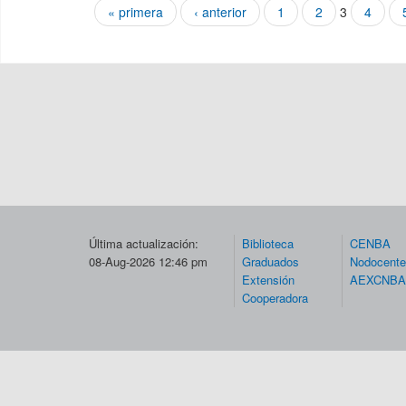
« primera
‹ anterior
1
2
3
4
Páginas
Última actualización:
Biblioteca
CENBA
08-Aug-2026 12:46 pm
Graduados
Nodocent
Extensión
AEXCNBA
Cooperadora