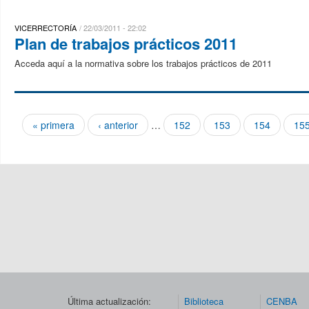
VICERRECTORÍA
22/03/2011 - 22:02
Plan de trabajos prácticos 2011
Acceda aquí a la normativa sobre los trabajos prácticos de 2011
« primera
‹ anterior
…
152
153
154
15
Páginas
Última actualización:
Biblioteca
CENBA