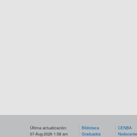
Última actualización:
Biblioteca
CENBA
07-Aug-2026 1:58 am
Graduados
Nodocent