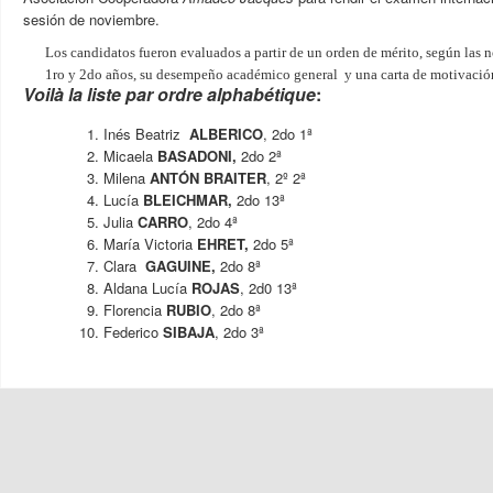
sesión de noviembre.
Los candidatos fueron evaluados a partir de un orden de mérito, según las 
1ro y 2do años, su desempeño académico general y una carta de motivació
Voilà la liste par ordre alphabétique
:
Inés Beatriz
ALBERICO
, 2do 1ª
Micaela
BASADONI,
2do 2ª
Milena
ANTÓN BRAITER
, 2º 2ª
Lucía
BLEICHMAR,
2do 13ª
Julia
CARRO
, 2do 4ª
María Victoria
EHRET,
2do 5ª
Clara
GAGUINE,
2do 8ª
Aldana Lucía
ROJAS
, 2d0 13ª
Florencia
RUBIO
, 2do 8ª
Federico
SIBAJA
, 2do 3ª