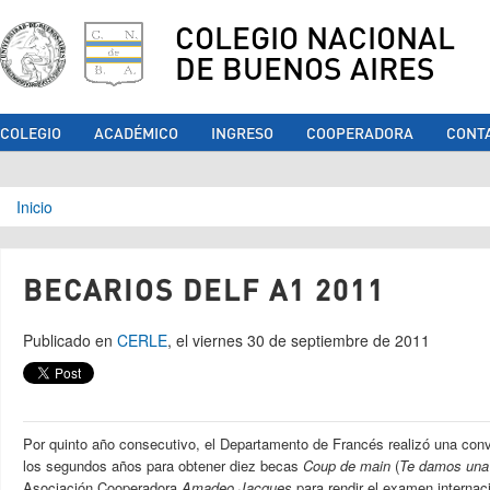
COLEGIO NACIONAL
DE BUENOS AIRES
COLEGIO
ACADÉMICO
INGRESO
COOPERADORA
CONT
Se encuentra usted aquí
Inicio
BECARIOS DELF A1 2011
Publicado en
CERLE
, el viernes 30 de septiembre de 2011
Por quinto año consecutivo, el Departamento de Francés realizó una con
los segundos años para obtener diez becas
Coup de main
(
Te damos un
Asociación Cooperadora
Amadeo Jacques
para rendir el examen internac