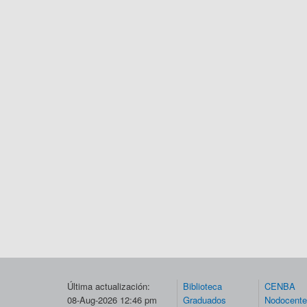
Última actualización:
Biblioteca
CENBA
08-Aug-2026 12:46 pm
Graduados
Nodocent